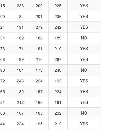
215
236
209
225
YES
200
184
201
236
YES
224
191
279
242
YES
234
182
188
189
NO
173
171
191
210
YES
208
199
210
267
YES
193
184
173
248
NO
172
246
224
193
YES
265
189
197
224
YES
181
212
166
181
YES
180
167
185
232
NO
244
234
195
212
YES