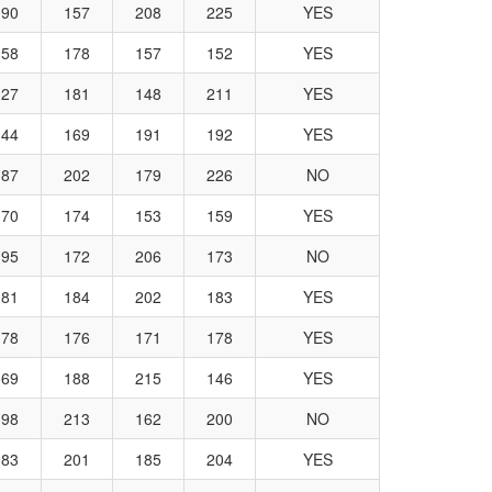
190
157
208
225
YES
158
178
157
152
YES
127
181
148
211
YES
144
169
191
192
YES
187
202
179
226
NO
170
174
153
159
YES
195
172
206
173
NO
181
184
202
183
YES
178
176
171
178
YES
169
188
215
146
YES
198
213
162
200
NO
183
201
185
204
YES