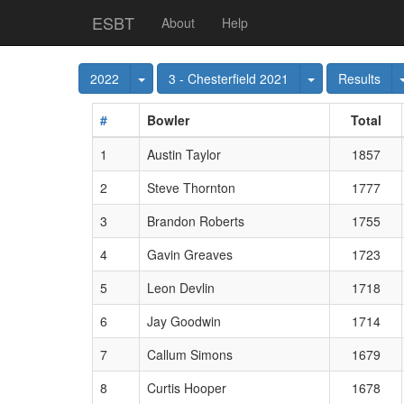
ESBT
About
Help
Toggle Dropdown
Toggle Dropdo
2022
3 - Chesterfield 2021
Results
#
Bowler
Total
1
Austin Taylor
1857
2
Steve Thornton
1777
3
Brandon Roberts
1755
4
Gavin Greaves
1723
5
Leon Devlin
1718
6
Jay Goodwin
1714
7
Callum Simons
1679
8
Curtis Hooper
1678