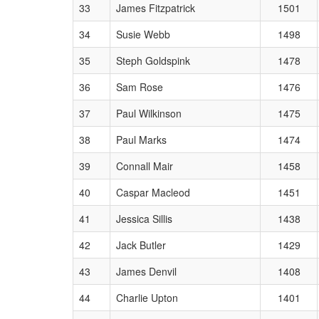
33
James Fitzpatrick
1501
34
Susie Webb
1498
35
Steph Goldspink
1478
36
Sam Rose
1476
37
Paul Wilkinson
1475
38
Paul Marks
1474
39
Connall Mair
1458
40
Caspar Macleod
1451
41
Jessica Sillis
1438
42
Jack Butler
1429
43
James Denvil
1408
44
Charlie Upton
1401