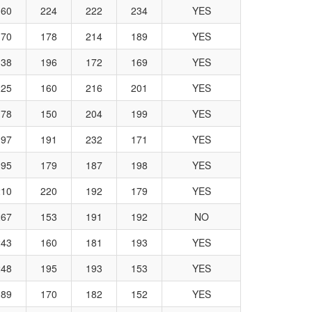
160
224
222
234
YES
170
178
214
189
YES
138
196
172
169
YES
225
160
216
201
YES
178
150
204
199
YES
197
191
232
171
YES
195
179
187
198
YES
210
220
192
179
YES
267
153
191
192
NO
243
160
181
193
YES
248
195
193
153
YES
189
170
182
152
YES