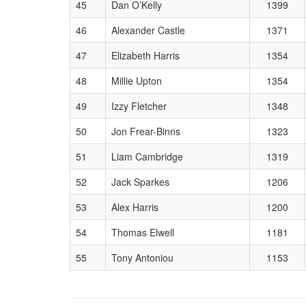
45
Dan O’Kelly
1399
46
Alexander Castle
1371
47
Elizabeth Harris
1354
48
Millie Upton
1354
49
Izzy Fletcher
1348
50
Jon Frear-Binns
1323
51
Liam Cambridge
1319
52
Jack Sparkes
1206
53
Alex Harris
1200
54
Thomas Elwell
1181
55
Tony Antoniou
1153