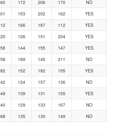
160
172
206
170
NO
201
153
202
162
YES
212
166
187
112
YES
120
126
151
204
YES
158
144
155
147
YES
158
189
145
211
NO
182
152
182
155
YES
142
124
157
136
NO
149
139
131
155
YES
140
129
133
167
NO
168
135
130
149
NO