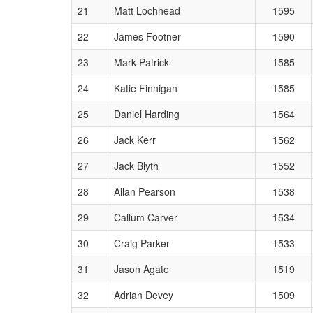
21
Matt Lochhead
1595
22
James Footner
1590
23
Mark Patrick
1585
24
Katie Finnigan
1585
25
Daniel Harding
1564
26
Jack Kerr
1562
27
Jack Blyth
1552
28
Allan Pearson
1538
29
Callum Carver
1534
30
Craig Parker
1533
31
Jason Agate
1519
32
Adrian Devey
1509