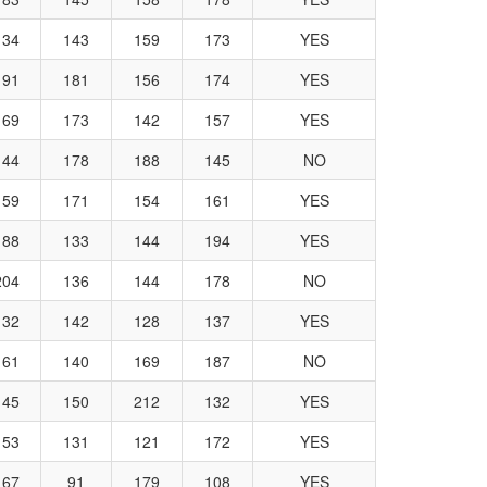
134
143
159
173
YES
191
181
156
174
YES
169
173
142
157
YES
144
178
188
145
NO
159
171
154
161
YES
188
133
144
194
YES
204
136
144
178
NO
132
142
128
137
YES
161
140
169
187
NO
145
150
212
132
YES
153
131
121
172
YES
167
91
179
108
YES