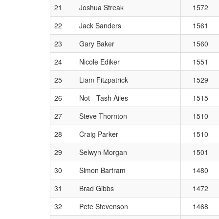
21
Joshua Streak
1572
22
Jack Sanders
1561
23
Gary Baker
1560
24
Nicole Ediker
1551
25
Liam Fitzpatrick
1529
26
Not - Tash Ailes
1515
27
Steve Thornton
1510
28
Craig Parker
1510
29
Selwyn Morgan
1501
30
Simon Bartram
1480
31
Brad Gibbs
1472
32
Pete Stevenson
1468