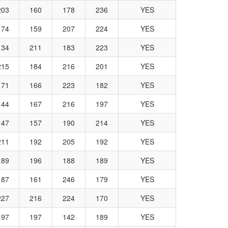
203
160
178
236
YES
174
159
207
224
YES
134
211
183
223
YES
215
184
216
201
YES
171
166
223
182
YES
144
167
216
197
YES
147
157
190
214
YES
211
192
205
192
YES
189
196
188
189
YES
187
161
246
179
YES
227
216
224
170
YES
197
197
142
189
YES