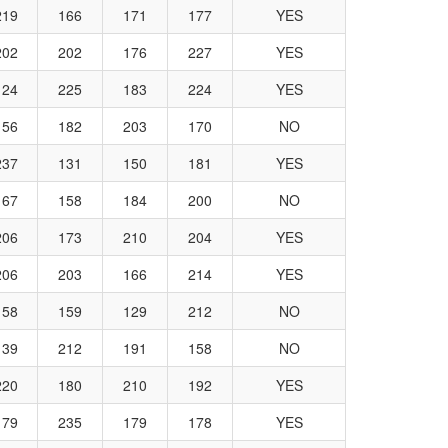
219
166
171
177
YES
202
202
176
227
YES
124
225
183
224
YES
156
182
203
170
NO
237
131
150
181
YES
167
158
184
200
NO
206
173
210
204
YES
206
203
166
214
YES
158
159
129
212
NO
139
212
191
158
NO
220
180
210
192
YES
179
235
179
178
YES