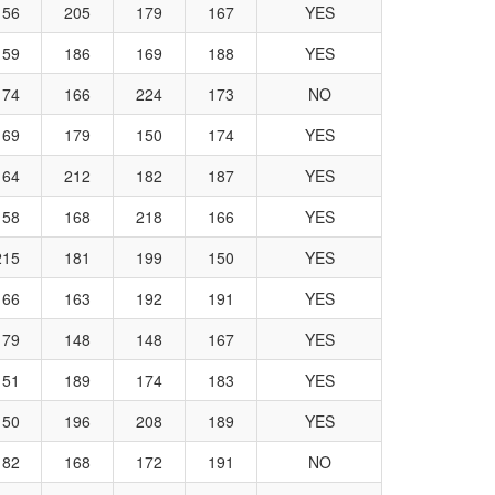
156
205
179
167
YES
159
186
169
188
YES
174
166
224
173
NO
169
179
150
174
YES
164
212
182
187
YES
158
168
218
166
YES
215
181
199
150
YES
166
163
192
191
YES
179
148
148
167
YES
151
189
174
183
YES
150
196
208
189
YES
182
168
172
191
NO