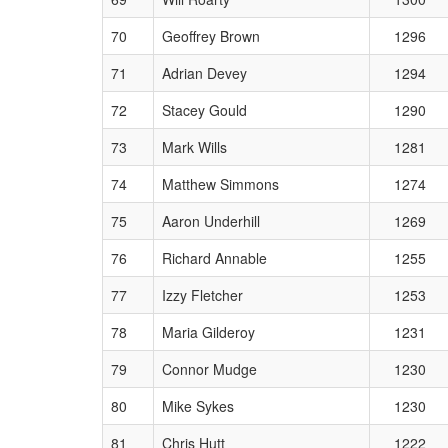
70
Geoffrey Brown
1296
71
Adrian Devey
1294
72
Stacey Gould
1290
73
Mark Wills
1281
74
Matthew Simmons
1274
75
Aaron Underhill
1269
76
Richard Annable
1255
77
Izzy Fletcher
1253
78
Maria Gilderoy
1231
79
Connor Mudge
1230
80
Mike Sykes
1230
81
Chris Hutt
1222