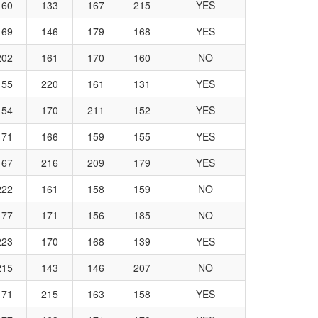
160
133
167
215
YES
169
146
179
168
YES
202
161
170
160
NO
155
220
161
131
YES
154
170
211
152
YES
171
166
159
155
YES
167
216
209
179
YES
222
161
158
159
NO
177
171
156
185
NO
223
170
168
139
YES
215
143
146
207
NO
171
215
163
158
YES