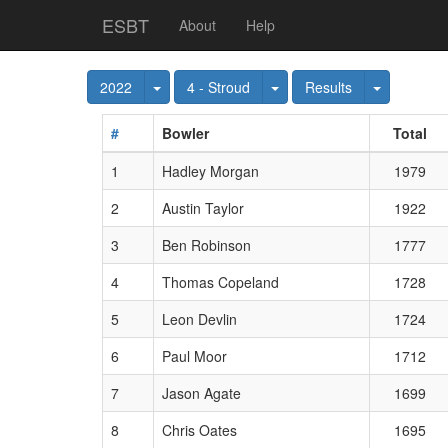
ESBT
About
Help
Toggle Dropdown
Toggle Dropdown
Toggle Dr
2022
4 - Stroud
Results
#
Bowler
Total
1
Hadley Morgan
1979
2
Austin Taylor
1922
3
Ben Robinson
1777
4
Thomas Copeland
1728
5
Leon Devlin
1724
6
Paul Moor
1712
7
Jason Agate
1699
8
Chris Oates
1695