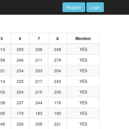
Register
Login
5
6
7
8
Member
215
255
258
248
YES
258
246
211
279
YES
221
234
203
204
YES
214
225
217
243
YES
202
254
210
235
YES
238
237
244
176
YES
265
170
183
190
YES
246
220
208
221
YES