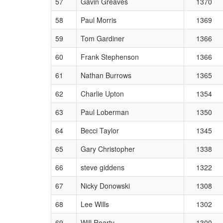
57
Gavin Greaves
1370
58
Paul Morris
1369
59
Tom Gardiner
1366
60
Frank Stephenson
1366
61
Nathan Burrows
1365
62
Charlie Upton
1354
63
Paul Loberman
1350
64
Becci Taylor
1345
65
Gary Christopher
1338
66
steve giddens
1322
67
Nicky Donowski
1308
68
Lee Wills
1302
69
Will Roarty
1300