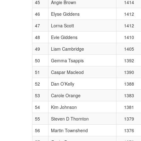
45
Angie Brown
1414
46
Elyse Giddens
1412
47
Lorna Scott
1412
48
Evie Giddens
1410
49
Liam Cambridge
1405
50
Gemma Tsappis
1392
51
Caspar Macleod
1390
52
Dan O’Kelly
1388
53
Carole Orange
1383
54
Kim Johnson
1381
55
Steven D Thornton
1379
56
Martin Townshend
1376