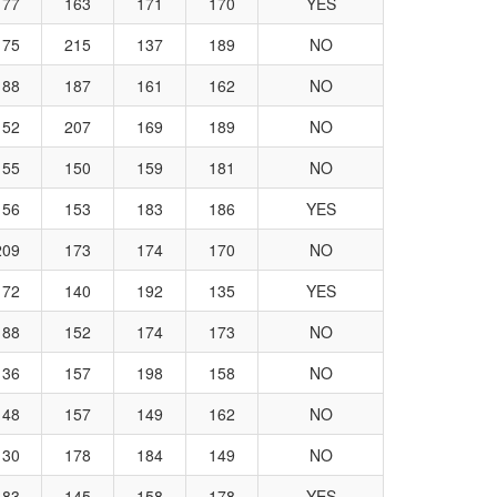
177
163
171
170
YES
175
215
137
189
NO
188
187
161
162
NO
152
207
169
189
NO
155
150
159
181
NO
156
153
183
186
YES
209
173
174
170
NO
172
140
192
135
YES
188
152
174
173
NO
136
157
198
158
NO
148
157
149
162
NO
130
178
184
149
NO
183
145
158
178
YES