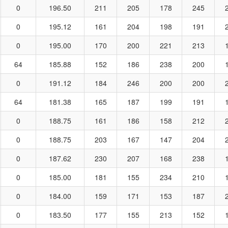
0
196.50
211
205
178
245
0
195.12
161
204
198
191
0
195.00
170
200
221
213
64
185.88
152
186
238
200
0
191.12
184
246
200
200
64
181.38
165
187
199
191
0
188.75
161
186
158
212
0
188.75
203
167
147
204
0
187.62
230
207
168
238
0
185.00
181
155
234
210
0
184.00
159
171
153
187
0
183.50
177
155
213
152