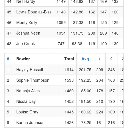
44
Neil Hardy
1149
143.62
137
169
132
15
45
Lewis Douglas-Biss
1143
142.88
162
147
120
14
46
Monty Kelly
1099
137.38
118
125
129
14
47
Joshua Neen
1054
131.75
208
209
146
20
48
Joe Crook
747
93.38
119
190
139
13
#
Bowler
Total
Avg
1
2
3
1
Hayley Russell
1614
201.75
209
246
182
2
Sophie Thompson
1538
192.25
204
163
233
3
Natasja Ailes
1480
185.00
178
157
176
4
Nicola Day
1452
181.50
210
190
168
5
Louise Gray
1445
180.62
224
169
187
6
Karina Johnson
1426
178.25
161
216
184