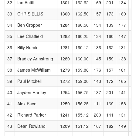
32
Ian Antill
1301
162.62
169
201
134
18
33
CHRIS ELLIS
1300
162.50
157
173
180
14
34
Ben Cropper
1284
160.50
134
139
177
14
35
Lee Chatfield
1282
160.25
134
160
147
17
36
Billy Rumin
1281
160.12
136
162
131
16
37
Bradley Armstrong
1280
160.00
145
159
138
15
38
James McWilliam
1279
159.88
176
157
181
15
39
Paul Mitchell
1272
159.00
143
172
165
13
40
Jayden Hartley
1254
156.75
137
201
141
18
41
Alex Pace
1250
156.25
111
169
158
16
42
Richard Parker
1241
155.12
200
141
131
14
43
Dean Rowland
1209
151.12
167
162
149
12