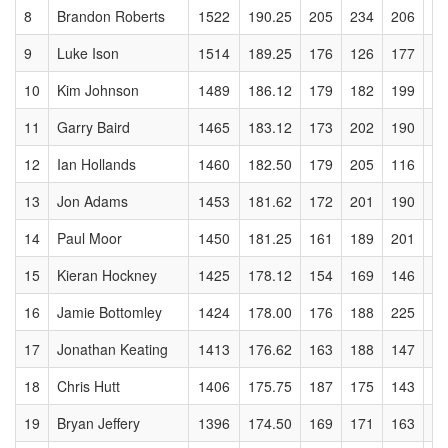
8
Brandon Roberts
1522
190.25
205
234
206
17
9
Luke Ison
1514
189.25
176
126
177
19
10
Kim Johnson
1489
186.12
179
182
199
22
11
Garry Baird
1465
183.12
173
202
190
18
12
Ian Hollands
1460
182.50
179
205
116
19
13
Jon Adams
1453
181.62
172
201
190
18
14
Paul Moor
1450
181.25
161
189
201
21
15
Kieran Hockney
1425
178.12
154
169
146
17
16
Jamie Bottomley
1424
178.00
176
188
225
17
17
Jonathan Keating
1413
176.62
163
188
147
17
18
Chris Hutt
1406
175.75
187
175
143
20
19
Bryan Jeffery
1396
174.50
169
171
163
19