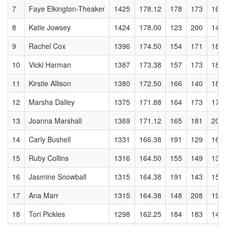
7
Faye Elkington-Theaker
1425
178.12
178
173
168
8
Katie Jowsey
1424
178.00
123
200
141
9
Rachel Cox
1396
174.50
154
171
183
10
Vicki Harman
1387
173.38
157
173
184
11
Kirstie Allison
1380
172.50
166
140
181
12
Marsha Dalley
1375
171.88
164
173
176
13
Joanna Marshall
1369
171.12
165
181
205
14
Carly Bushell
1331
166.38
191
129
166
15
Ruby Collins
1316
164.50
155
149
137
16
Jasmine Snowball
1315
164.38
191
143
150
17
Ana Marr
1315
164.38
148
208
199
18
Tori Pickles
1298
162.25
184
183
145