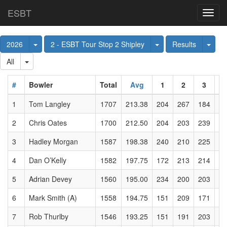
ESBT
Toggl
navig
Toggle Dropdown
Toggle Dropdown
Togg
2026
2 - ESBT Tour Stop 2 Shipley
Results
Toggle Dropdown
All
#
Bowler
Total
Avg
1
2
3
4
1
Tom Langley
1707
213.38
204
267
184
18
2
Chris Oates
1700
212.50
204
203
239
22
3
Hadley Morgan
1587
198.38
240
210
225
17
4
Dan O’Kelly
1582
197.75
172
213
214
13
5
Adrian Devey
1560
195.00
234
200
203
20
6
Mark Smith (A)
1558
194.75
151
209
171
18
7
Rob Thurlby
1546
193.25
151
191
203
21