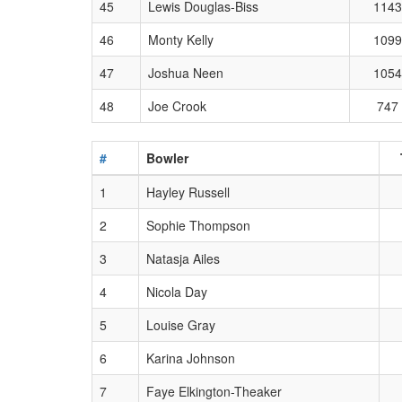
45
Lewis Douglas-Biss
1143
46
Monty Kelly
1099
47
Joshua Neen
1054
48
Joe Crook
747
#
Bowler
1
Hayley Russell
2
Sophie Thompson
3
Natasja Ailes
4
Nicola Day
5
Louise Gray
6
Karina Johnson
7
Faye Elkington-Theaker