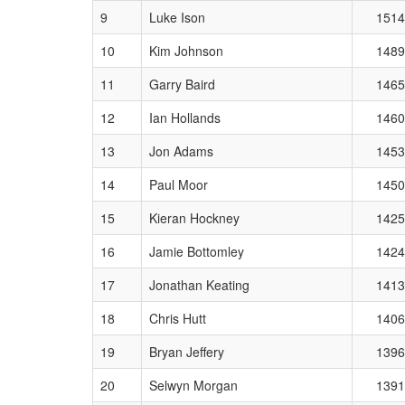
9
Luke Ison
1514
10
Kim Johnson
1489
11
Garry Baird
1465
12
Ian Hollands
1460
13
Jon Adams
1453
14
Paul Moor
1450
15
Kieran Hockney
1425
16
Jamie Bottomley
1424
17
Jonathan Keating
1413
18
Chris Hutt
1406
19
Bryan Jeffery
1396
20
Selwyn Morgan
1391