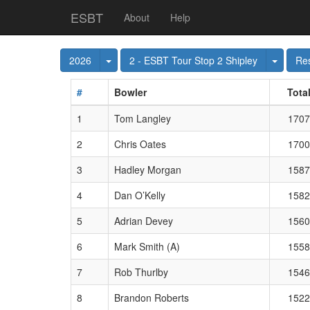
ESBT
About
Help
Toggle Dropdown
Toggle
2026
2 - ESBT Tour Stop 2 Shipley
Res
#
Bowler
Tota
1
Tom Langley
1707
2
Chris Oates
1700
3
Hadley Morgan
1587
4
Dan O’Kelly
1582
5
Adrian Devey
1560
6
Mark Smith (A)
1558
7
Rob Thurlby
1546
8
Brandon Roberts
1522