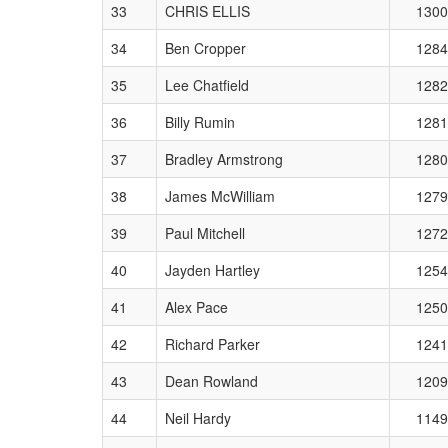
33
CHRIS ELLIS
1300
34
Ben Cropper
1284
35
Lee Chatfield
1282
36
Billy Rumin
1281
37
Bradley Armstrong
1280
38
James McWilliam
1279
39
Paul Mitchell
1272
40
Jayden Hartley
1254
41
Alex Pace
1250
42
Richard Parker
1241
43
Dean Rowland
1209
44
Neil Hardy
1149