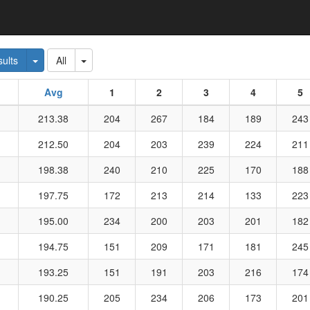
 Dropdown
Toggle Dropdown
Toggle Dropdown
ults
All
l
Avg
1
2
3
4
5
213.38
204
267
184
189
243
212.50
204
203
239
224
211
198.38
240
210
225
170
188
197.75
172
213
214
133
223
195.00
234
200
203
201
182
194.75
151
209
171
181
245
193.25
151
191
203
216
174
190.25
205
234
206
173
201