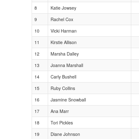
8
Katie Jowsey
9
Rachel Cox
10
Vicki Harman
11
Kirstie Allison
12
Marsha Dalley
13
Joanna Marshall
14
Carly Bushell
15
Ruby Collins
16
Jasmine Snowball
17
Ana Marr
18
Tori Pickles
19
Diane Johnson