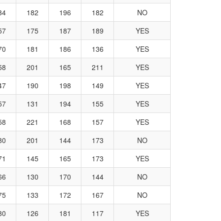
34
182
196
182
NO
57
175
187
189
YES
70
181
186
136
YES
58
201
165
211
YES
47
190
198
149
YES
57
131
194
155
YES
58
221
168
157
YES
80
201
144
173
NO
71
145
165
173
YES
66
130
170
144
NO
75
133
172
167
NO
80
126
181
117
YES