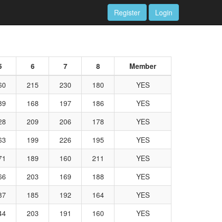
Register
Login
5
6
7
8
Member
60
215
230
180
YES
89
168
197
186
YES
28
209
206
178
YES
63
199
226
195
YES
71
189
160
211
YES
66
203
169
188
YES
87
185
192
164
YES
44
203
191
160
YES