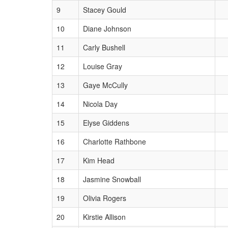
9
Stacey Gould
10
Diane Johnson
11
Carly Bushell
12
Louise Gray
13
Gaye McCully
14
Nicola Day
15
Elyse Giddens
16
Charlotte Rathbone
17
Kim Head
18
Jasmine Snowball
19
Olivia Rogers
20
Kirstie Allison