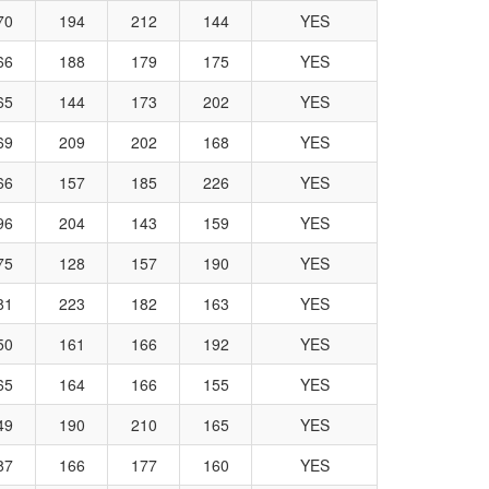
70
194
212
144
YES
66
188
179
175
YES
65
144
173
202
YES
69
209
202
168
YES
66
157
185
226
YES
96
204
143
159
YES
75
128
157
190
YES
81
223
182
163
YES
50
161
166
192
YES
65
164
166
155
YES
49
190
210
165
YES
87
166
177
160
YES