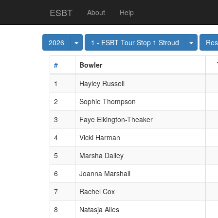
ESBT
About
Help
Toggle Dropdown
Toggle
2026
1 - ESBT Tour Stop 1 Stroud
Res
#
Bowler
1
Hayley Russell
2
Sophie Thompson
3
Faye Elkington-Theaker
4
Vicki Harman
5
Marsha Dalley
6
Joanna Marshall
7
Rachel Cox
8
Natasja Ailes